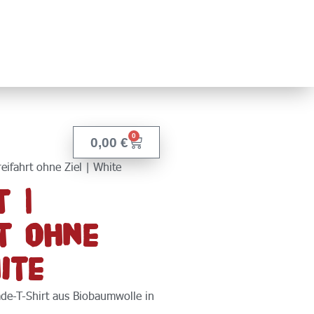
0
0,00
€
reifahrt ohne Ziel | White
t |
t ohne
ite
ade-T-Shirt aus Biobaumwolle in