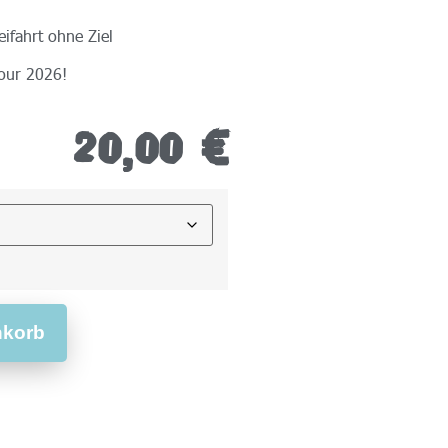
eifahrt ohne Ziel
our 2026!
20,00
€
nkorb